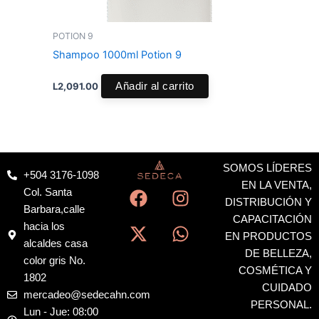
POTION 9
Shampoo 1000ml Potion 9
L
2,091.00
Añadir al carrito
SOMOS LÍDERES
+504 3176-1098
F
X
I
W
EN LA VENTA,
Col. Santa
a
-
n
h
DISTRIBUCIÓN Y
Barbara,calle
c
t
s
a
CAPACITACIÓN
hacia los
EN PRODUCTOS
e
w
t
t
alcaldes casa
DE BELLEZA,
b
i
a
s
color gris No.
COSMÉTICA Y
o
t
g
a
1802
CUIDADO
o
t
r
p
mercadeo@sedecahn.com
PERSONAL.
k
e
a
p
Lun - Jue: 08:00