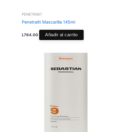
PENETRAIIT
Penetraitt Mascarilla 145ml
L
764.00
Añadir al carrito