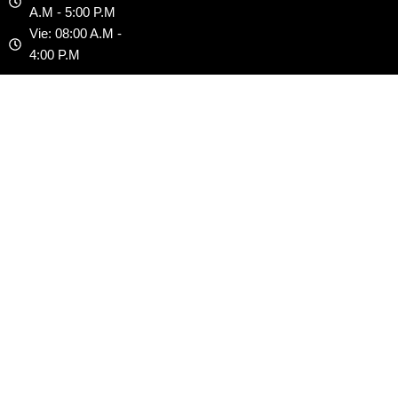
r
m
A.M - 5:00 P.M
Vie: 08:00 A.M -
4:00 P.M