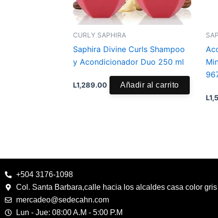
CURLY SAPHIRA
SA
Saphira Divine Curls Shampoo
Aco
y Acondicionador Duo 250 ml
Min
967
L
1,289.00
Añadir al carrito
L
1,
+504 3176-1098
Col. Santa Barbara,calle hacia los alcaldes casa color gri
mercadeo@sedecahn.com
Lun - Jue: 08:00 A.M - 5:00 P.M