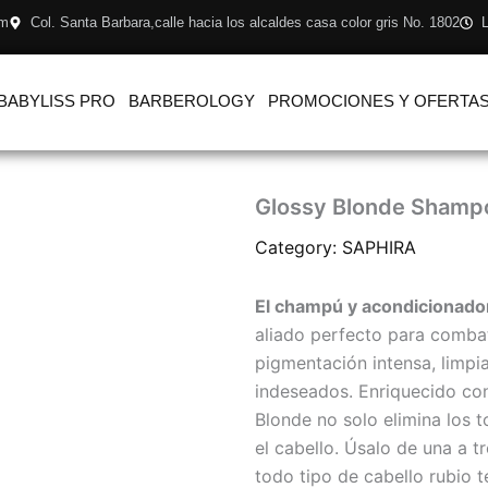
om
Col. Santa Barbara,calle hacia los alcaldes casa color gris No. 1802
L
BABYLISS PRO
BARBEROLOGY
PROMOCIONES Y OFERTA
Glossy Blonde Shamp
Category:
SAPHIRA
El champú y acondicionado
aliado perfecto para combat
pigmentación intensa, limpia
indeseados. Enriquecido co
Blonde no solo elimina los t
el cabello. Úsalo de una a t
todo tipo de cabello rubio 