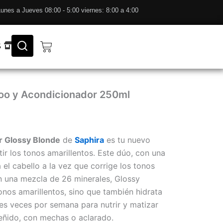
unes a Jueves 08:00 - 5:00 viernes: 8:00 a 4:00
Cart
S
oo y Acondicionador 250ml
r Glossy Blonde
de
Saphira
es tu nuevo
ir los tonos amarillentos. Este dúo, con una
 el cabello a la vez que corrige los tonos
n una mezcla de 26 minerales, Glossy
onos amarillentos, sino que también hidrata
res veces por semana para nutrir y matizar
teñido, con mechas o aclarado.