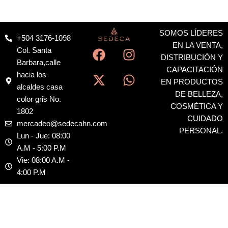
SOMOS LÍDERES
+504 3176-1098
F
X
I
W
EN LA VENTA,
Col. Santa
a
-
n
h
DISTRIBUCIÓN Y
Barbara,calle
c
t
s
a
CAPACITACIÓN
hacia los
EN PRODUCTOS
e
w
t
t
alcaldes casa
DE BELLEZA,
b
i
a
s
color gris No.
COSMÉTICA Y
o
t
g
a
1802
CUIDADO
o
t
r
p
mercadeo@sedecahn.com
PERSONAL.
k
e
a
p
Lun - Jue: 08:00
r
m
A.M - 5:00 P.M
Vie: 08:00 A.M -
4:00 P.M