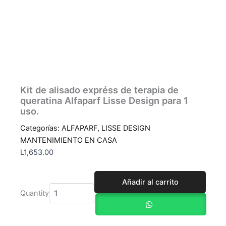
Kit de alisado expréss de terapia de
queratina Alfaparf Lisse Design para 1
uso.
Categorías:
ALFAPARF
,
LISSE DESIGN
MANTENIMIENTO EN CASA
L
1,653.00
Kit
Añadir al carrito
de
Quantity
alisado
expréss
de
terapia