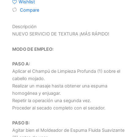
Wishlist
de
Compare
queratina
Alfaparf
Lisse
Descripción
Design
NUEVO SERVICIO DE TEXTURA ¡MÁS RÁPIDO!
para
1
uso.
MODO DE EMPLEO:
cantidad
PASO A:
Aplicar el Champú de Limpieza Profunda (1) sobre el
cabello mojado.
Realizar un masaje hasta obtener una espuma
homogénea y enjuagar.
Repetir la operación una segunda vez.
Proceder al secado completo con el secador.
PASO B:
Agitar bien el Moldeador de Espuma Fluida Suavizante