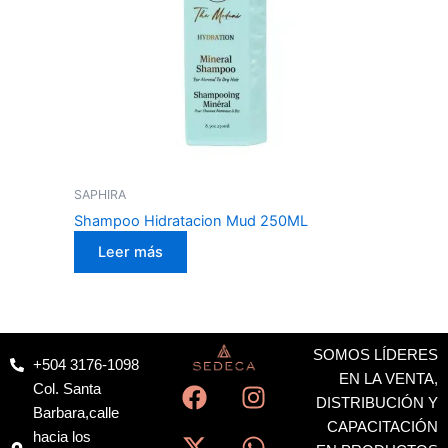
SAPHIRA
Shampoo Hidratacion Mud 250ML
Leer más
SOMOS LÍDERES
+504 3176-1098
F
X
I
W
EN LA VENTA,
Col. Santa
a
-
n
h
DISTRIBUCIÓN Y
Barbara,calle
c
t
s
a
CAPACITACIÓN
hacia los