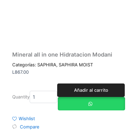
Mineral all in one Hidratacion Modani
Categorías:
SAPHIRA
,
SAPHIRA MOIST
L
867.00
Mineral
Añadir al carrito
all
Quantity
in
one
Hidratacion
Modani
Wishlist
cantidad
Compare