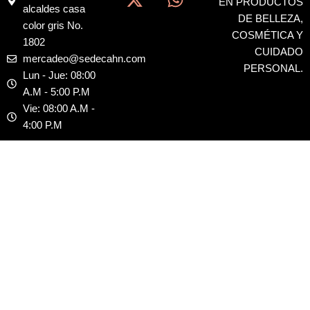
EN PRODUCTOS
e
w
t
t
alcaldes casa
DE BELLEZA,
b
i
a
s
color gris No.
COSMÉTICA Y
o
t
g
a
1802
CUIDADO
o
t
r
p
mercadeo@sedecahn.com
PERSONAL.
k
e
a
p
Lun - Jue: 08:00
r
m
A.M - 5:00 P.M
Vie: 08:00 A.M -
4:00 P.M