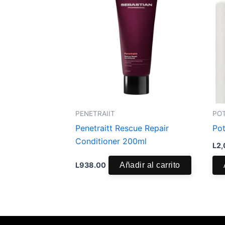
PENETRAIIT
POT
Penetraitt Rescue Repair
Pot
Conditioner 200ml
L
2,
L
938.00
Añadir al carrito