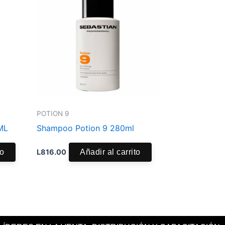
POTION 9
ML
Shampoo Potion 9 280ml
to
L
816.00
Añadir al carrito