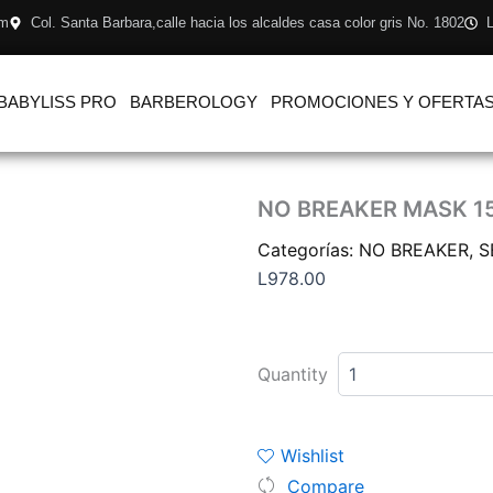
om
Col. Santa Barbara,calle hacia los alcaldes casa color gris No. 1802
L
BABYLISS PRO
BARBEROLOGY
PROMOCIONES Y OFERTA
NO BREAKER MASK 1
Categorías:
NO BREAKER
,
S
L
978.00
NO
BREAKER
Quantity
MASK
150ML
cantidad
Wishlist
Compare