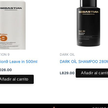
ION 9
DARK OIL
ion9 Leave in 500ml
DARK OÍL SHAMPOO 280
026.00
L
829.00
Añadir al carri
Añadir al carrito