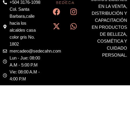
+504 3176-1098
F
X
I
W
EN LA VENTA,
Col. Santa
a
-
n
h
DISTRIBUCIÓN Y
Barbara,calle
c
t
s
a
CAPACITACIÓN
hacia los
EN PRODUCTOS
e
w
t
t
alcaldes casa
DE BELLEZA,
b
i
a
s
color gris No.
COSMÉTICA Y
o
t
g
a
1802
CUIDADO
o
t
r
p
mercadeo@sedecahn.com
PERSONAL.
k
e
a
p
Lun - Jue: 08:00
r
m
A.M - 5:00 P.M
Vie: 08:00 A.M -
4:00 P.M