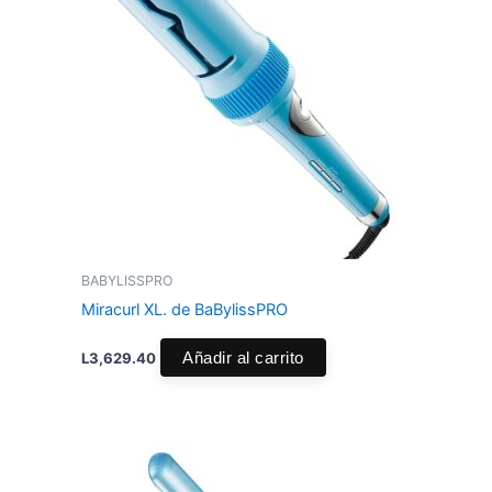
BABYLISSPRO
Miracurl XL. de BaBylissPRO
L
3,629.40
Añadir al carrito