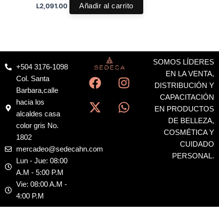
L
2,091.00
Añadir al carrito
SOMOS LÍDERES
+504 3176-1098
F
X
I
W
EN LA VENTA,
Col. Santa
a
-
n
h
DISTRIBUCIÓN Y
Barbara,calle
c
t
s
a
CAPACITACIÓN
hacia los
EN PRODUCTOS
e
w
t
t
alcaldes casa
DE BELLEZA,
b
i
a
s
color gris No.
COSMÉTICA Y
o
t
g
a
1802
CUIDADO
o
t
r
p
mercadeo@sedecahn.com
PERSONAL.
k
e
a
p
Lun - Jue: 08:00
r
m
A.M - 5:00 P.M
Vie: 08:00 A.M -
4:00 P.M