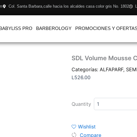
om
Col. Santa Barbara,calle hacia los alcaldes casa color gris No. 1802
L
BABYLISS PRO
BARBEROLOGY
PROMOCIONES Y OFERTA
SDL Volume Mousse C
Categorías:
ALFAPARF
,
SEM
L
526.00
SDL
Volume
Quantity
Mousse
Conditioner
200ml
cantidad
Wishlist
Compare