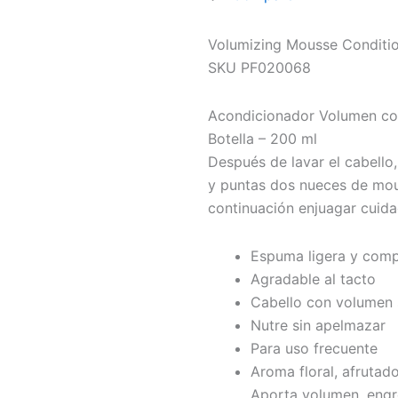
Volumizing Mousse Conditi
SKU PF020068
Acondicionador Volumen con
Botella – 200 ml
Después de lavar el cabello,
y puntas dos nueces de mous
continuación enjuagar cuid
Espuma ligera y com
Agradable al tacto
Cabello con volumen s
Nutre sin apelmazar
Para uso frecuente
Aroma floral, afrutad
Aporta volumen, engro