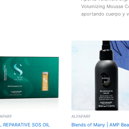
Volumizing Mousse Co
aportando cuerpo y vo
FAPARF
ALFAPARF
L REPARATIVE SOS OIL
Blends of Many | AMP Bea