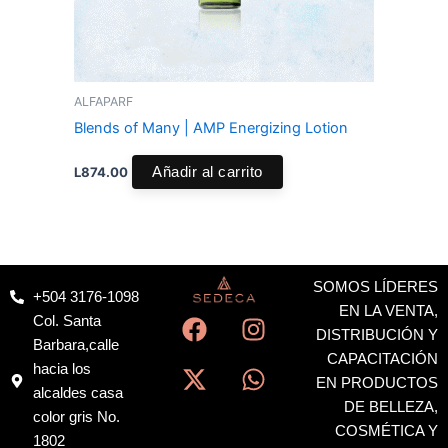
ALFAPARF
Blends of Many | AMP Energizing Lotion
L
874.00
Añadir al carrito
SOMOS LÍDERES
+504 3176-1098
F
X
I
W
EN LA VENTA,
Col. Santa
a
-
n
h
DISTRIBUCIÓN Y
Barbara,calle
c
t
s
a
CAPACITACIÓN
hacia los
EN PRODUCTOS
e
w
t
t
alcaldes casa
DE BELLEZA,
b
i
a
s
color gris No.
COSMÉTICA Y
o
t
g
a
1802