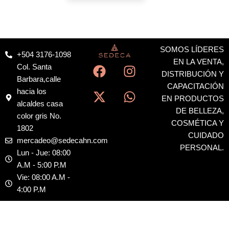
SOMOS LÍDERES
+504 3176-1098
F
X
I
W
EN LA VENTA,
Col. Santa
a
-
n
h
DISTRIBUCIÓN Y
Barbara,calle
c
t
s
a
CAPACITACIÓN
hacia los
EN PRODUCTOS
e
w
t
t
alcaldes casa
DE BELLEZA,
b
i
a
s
color gris No.
COSMÉTICA Y
o
t
g
a
1802
CUIDADO
o
t
r
p
mercadeo@sedecahn.com
PERSONAL.
k
e
a
p
Lun - Jue: 08:00
r
m
A.M - 5:00 P.M
Vie: 08:00 A.M -
4:00 P.M