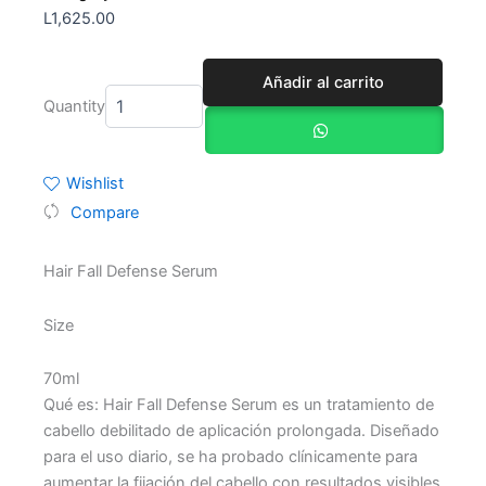
L
1,625.00
SÉRUM
Añadir al carrito
SIN
Quantity
ACLARADO
PARA
EL
CABELLO
Wishlist
DEBILITADO
Compare
ANTIHAIRLOSS
cantidad
Hair Fall Defense Serum
Size
70ml
Qué es: Hair Fall Defense Serum es un tratamiento de
cabello debilitado de aplicación prolongada. Diseñado
para el uso diario, se ha probado clínicamente para
aumentar la fijación del cabello con resultados visibles