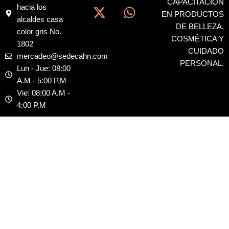
c
t
s
a
CAPACITACIÓN
hacia los
EN PRODUCTOS
e
w
t
t
alcaldes casa
DE BELLEZA,
b
i
a
s
color gris No.
COSMÉTICA Y
o
t
g
a
1802
CUIDADO
o
t
r
p
mercadeo@sedecahn.com
PERSONAL.
k
e
a
p
Lun - Jue: 08:00
r
m
A.M - 5:00 P.M
Vie: 08:00 A.M -
4:00 P.M