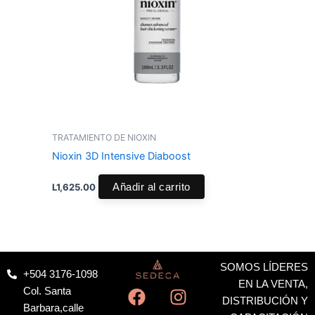
TRATAMIENTO DE NIOXIN
Nioxin 3D Intensive Diaboost
L
1,625.00
Añadir al carrito
SOMOS LÍDERES
+504 3176-1098
F
X
I
W
EN LA VENTA,
Col. Santa
a
-
n
h
DISTRIBUCIÓN Y
Barbara,calle