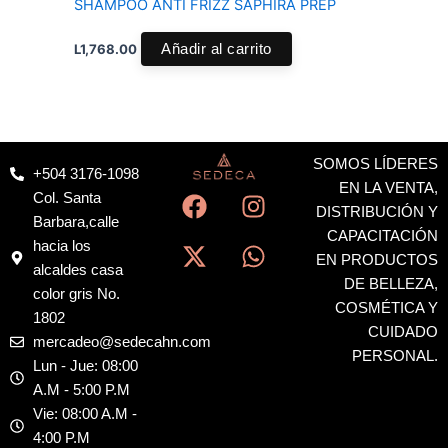
SHAMPOO ANTI FRIZZ SAPHIRA PREP
L
1,768.00
Añadir al carrito
SOMOS LÍDERES
+504 3176-1098
F
X
I
W
EN LA VENTA,
Col. Santa
a
-
n
h
DISTRIBUCIÓN Y
Barbara,calle
c
t
s
a
CAPACITACIÓN
hacia los
EN PRODUCTOS
e
w
t
t
alcaldes casa
DE BELLEZA,
b
i
a
s
color gris No.
COSMÉTICA Y
o
t
g
a
1802
CUIDADO
o
t
r
p
mercadeo@sedecahn.com
PERSONAL.
k
e
a
p
Lun - Jue: 08:00
r
m
A.M - 5:00 P.M
Vie: 08:00 A.M -
4:00 P.M