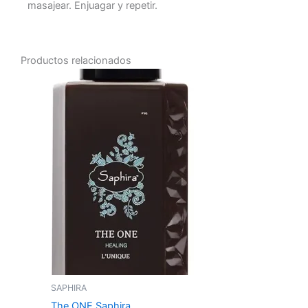
masajear. Enjuagar y repetir.
Productos relacionados
SAPHIRA
The ONE Saphira