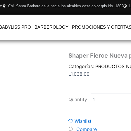
om
Col. Santa Barbara,calle hacia los alcaldes casa color gris No. 1802
L
BABYLISS PRO
BARBEROLOGY
PROMOCIONES Y OFERTA
Shaper Fierce Nueva 
Categorías:
PRODUCTOS N
L
1,038.00
Shaper
Fierce
Quantity
Nueva
presentación
300ml
cantidad
Wishlist
Compare