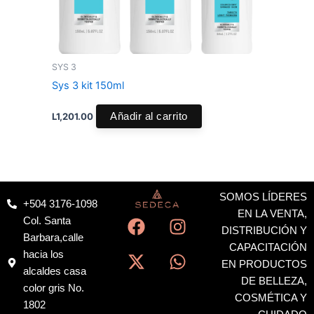
SYS 3
Sys 3 kit 150ml
L
1,201.00
Añadir al carrito
SOMOS LÍDERES
+504 3176-1098
F
X
I
W
EN LA VENTA,
Col. Santa
a
-
n
h
DISTRIBUCIÓN Y
Barbara,calle
c
t
s
a
CAPACITACIÓN
hacia los
EN PRODUCTOS
e
w
t
t
alcaldes casa
DE BELLEZA,
b
i
a
s
color gris No.
COSMÉTICA Y
o
t
g
a
1802