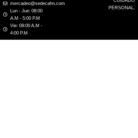
CUIDADO
o
t
r
p
mercadeo@sedecahn.com
PERSONAL.
k
e
a
p
Lun - Jue: 08:00
r
m
A.M - 5:00 P.M
Vie: 08:00 A.M -
4:00 P.M