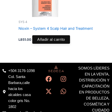
SYS 4
Nioxin – System 4 Scalp Hair and Treatment
L
851.00
Añadir al carrito
SOMOS LÍDERES
+504 3176-1098
F
X
I
W
EN LA VENTA,
Col. Santa
a
-
n
h
DISTRIBUCIÓN Y
Barbara,calle
c
t
s
a
CAPACITACIÓN
hacia los
EN PRODUCTOS
e
w
t
t
alcaldes casa
DE BELLEZA,
b
i
a
s
color gris No.
COSMÉTICA Y
o
t
g
a
1802
CUIDADO