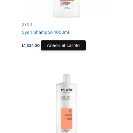
SYS 4
Sys4 Shampoo 1000ml
L
1,331.00
Añadir al carrito