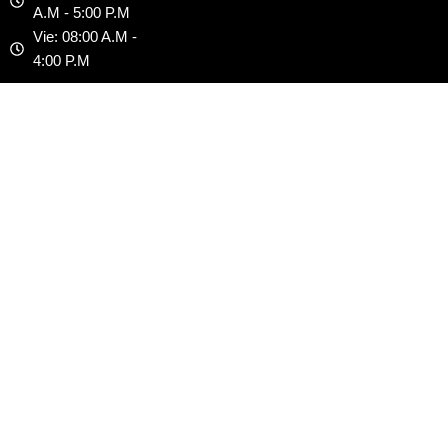
r
m
A.M - 5:00 P.M
Vie: 08:00 A.M -
4:00 P.M