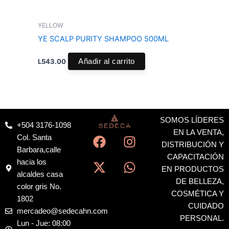
YELLOW
YE SCALP PURITY SHAMPOO 500ML
L
543.00
Añadir al carrito
SOMOS LÍDERES
+504 3176-1098
F
X
I
W
EN LA VENTA,
Col. Santa
a
-
n
h
DISTRIBUCIÓN Y
Barbara,calle
c
t
s
a
CAPACITACIÓN
hacia los
EN PRODUCTOS
e
w
t
t
alcaldes casa
DE BELLEZA,
b
i
a
s
color gris No.
COSMÉTICA Y
o
t
g
a
1802
CUIDADO
o
t
r
p
mercadeo@sedecahn.com
PERSONAL.
k
e
a
p
Lun - Jue: 08:00