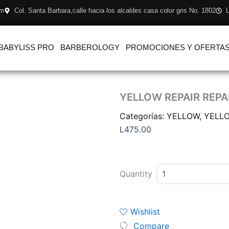
om
Col. Santa Barbara,calle hacia los alcaldes casa color gris No. 1802
L
BABYLISS PRO
BARBEROLOGY
PROMOCIONES Y OFERTA
YELLOW REPAIR REP
Categorías:
YELLOW
,
YELLO
L
475.00
YELLOW
REPAIR
Quantity
REPARATIVE
CONDITIONER
500ML
cantidad
Wishlist
Compare