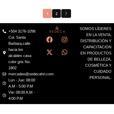
1
2
SOMOS LÍDERES
+504 3176-1098
F
X
I
W
EN LA VENTA,
Col. Santa
a
-
n
h
DISTRIBUCIÓN Y
Barbara,calle
c
t
s
a
CAPACITACIÓN
hacia los
EN PRODUCTOS
e
w
t
t
alcaldes casa
DE BELLEZA,
b
i
a
s
color gris No.
COSMÉTICA Y
o
t
g
a
1802
CUIDADO
o
t
r
p
mercadeo@sedecahn.com
PERSONAL.
k
e
a
p
Lun - Jue: 08:00
r
m
A.M - 5:00 P.M
Vie: 08:00 A.M -
4:00 P.M