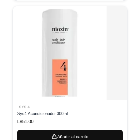
SYS 4
Sys4 Acondicionador 300ml
L
851.00
Añadir al carrito