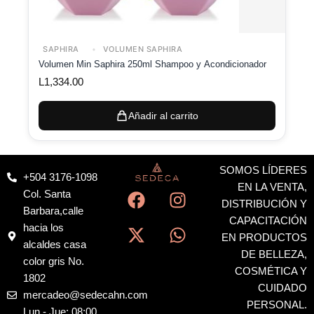
SAPHIRA
VOLUMEN SAPHIRA
Volumen Min Saphira 250ml Shampoo y Acondicionador
L
1,334.00
Añadir al carrito
SOMOS LÍDERES
+504 3176-1098
F
X
I
W
EN LA VENTA,
Col. Santa
a
-
n
h
DISTRIBUCIÓN Y
Barbara,calle
c
t
s
a
CAPACITACIÓN
hacia los
EN PRODUCTOS
e
w
t
t
alcaldes casa
DE BELLEZA,
b
i
a
s
color gris No.
COSMÉTICA Y
o
t
g
a
1802
CUIDADO
o
t
r
p
mercadeo@sedecahn.com
PERSONAL.
k
e
a
p
Lun - Jue: 08:00