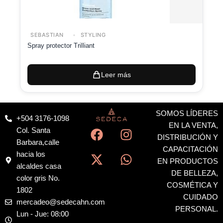
SEBASTIAN
STYLING
Spray protector Trilliant
Leer más
SOMOS LÍDERES
+504 3176-1098
F
X
I
W
EN LA VENTA,
Col. Santa
a
-
n
h
DISTRIBUCIÓN Y
Barbara,calle
c
t
s
a
CAPACITACIÓN
hacia los
EN PRODUCTOS
e
w
t
t
alcaldes casa
DE BELLEZA,
b
i
a
s
color gris No.
COSMÉTICA Y
o
t
g
a
1802
CUIDADO
o
t
r
p
mercadeo@sedecahn.com
PERSONAL.
k
e
a
p
Lun - Jue: 08:00